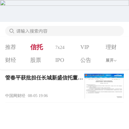
信托
推荐
VIP
理财
7x24
财经
股票
IPO
公告
展开
管春平获批担任长城新盛信托董事长
中国网财经
08-05 19:06
2
3
1
7X24
AI