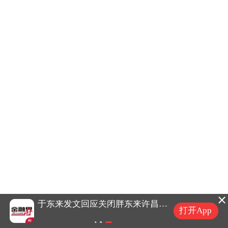
摩尔线程上半年营收大幅增长147.42% S5000智算集群实现规模化销售
于东来发文回应关闭胖东来许昌生活广场店
打开App